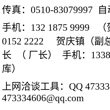
传真：0510-8307999
手机：132 1875 9999
0152 2222 贺庆镇（副总
长 （ 厂长） 手机：1338
库）
上网洽谈工具：QQ 47333
473334606@qq.com