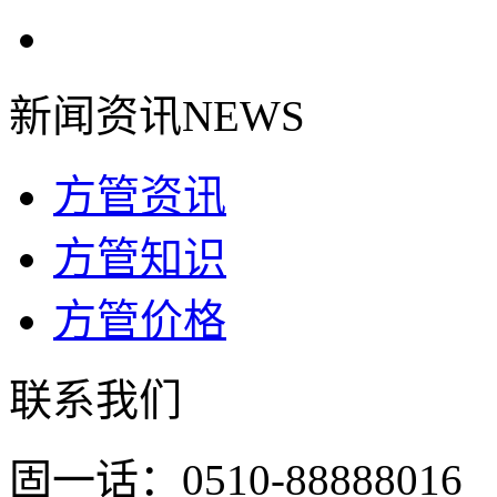
新闻资讯
NEWS
方管资讯
方管知识
方管价格
联系我们
固一话：0510-88888