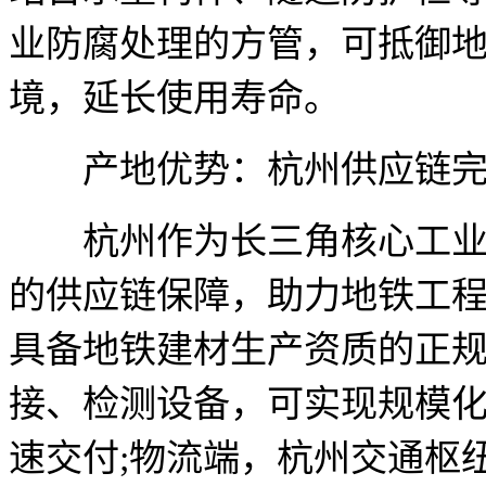
业防腐处理的方管，可抵御
境，延长使用寿命。
产地优势：杭州供应链完
杭州作为长三角核心工业城
的供应链保障，助力地铁工
具备地铁建材生产资质的正
接、检测设备，可实现规模
速交付;物流端，杭州交通枢