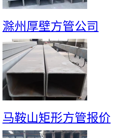
滁州厚壁方管公司
马鞍山矩形方管报价