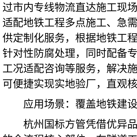
过市内专线物流直达施工现
适配地铁工程多点施工、急需
供定制化服务，根据地铁工
针对性防腐处理，同时配备
工况适配咨询等服务，解决
可便捷实现实地验厂，直观
应用场景：覆盖地铁建设
杭州国标方管凭借优异品质