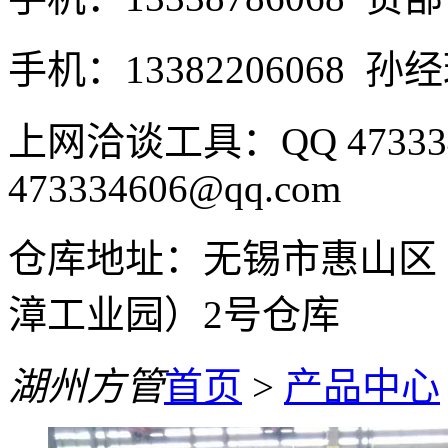
手机：13382206068
上网洽谈工具：QQ 47333
473334606@qq.com
仓库地址：无锡市惠山区
漳工业园）2号仓库
湖州方管
首页
>
产品中心