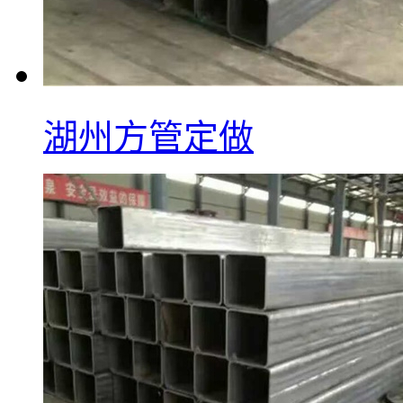
湖州方管定做