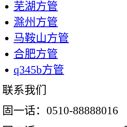
芜湖方管
滁州方管
马鞍山方管
合肥方管
q345b方管
联系我们
固一话：0510-88888