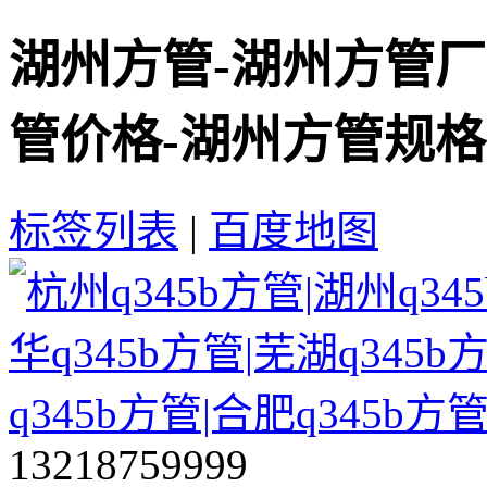
湖州方管-湖州方管厂
管价格-湖州方管规格
标签列表
|
百度地图
13218759999