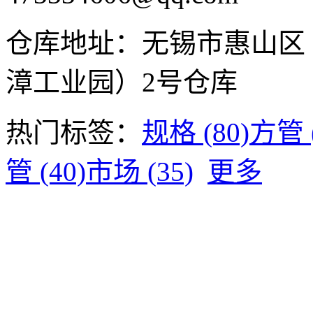
仓库地址：无锡市惠山区
漳工业园）2号仓库
热门标签：
规格 (80)
方管 (
管 (40)
市场 (35)
更多