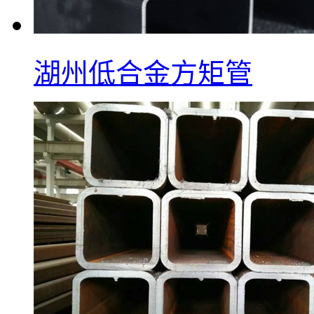
湖州低合金方矩管