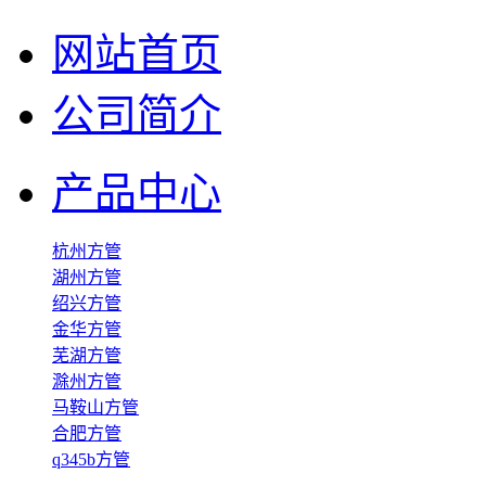
网站首页
公司简介
产品中心
杭州方管
湖州方管
绍兴方管
金华方管
芜湖方管
滁州方管
马鞍山方管
合肥方管
q345b方管