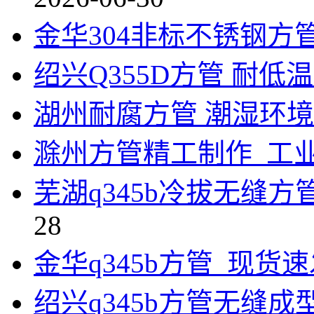
金华304非标不锈钢方
绍兴Q355D方管 耐
湖州耐腐方管 潮湿环
滁州方管精工制作_工
芜湖q345b冷拔无缝方
28
金华q345b方管_现货
绍兴q345b方管无缝成