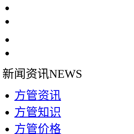
新闻资讯
NEWS
方管资讯
方管知识
方管价格