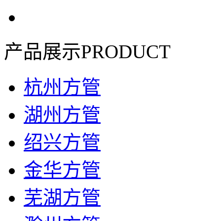
产品展示
PRODUCT
杭州方管
湖州方管
绍兴方管
金华方管
芜湖方管