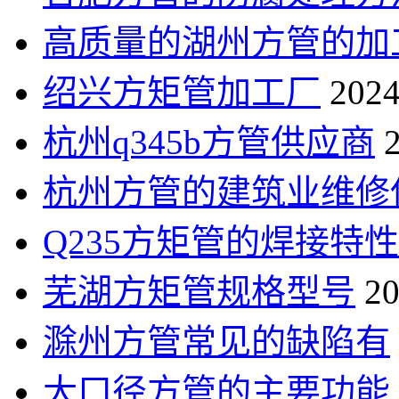
高质量的湖州方管的加
绍兴方矩管加工厂
2024
杭州q345b方管供应商
杭州方管的建筑业维修
Q235方矩管的焊接特性
芜湖方矩管规格型号
20
滁州方管常见的缺陷有
大口径方管的主要功能