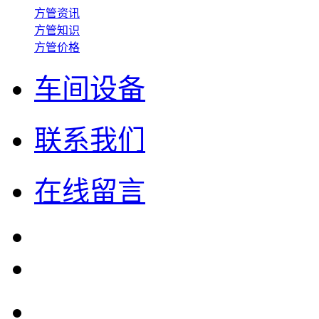
方管资讯
方管知识
方管价格
车间设备
联系我们
在线留言