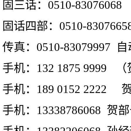
固三话：0510-8307606
固话四部：0510-830766
传真：0510-8307999
手机：132 1875 9999
手机：189 0152 222
手机：13338786068 贺