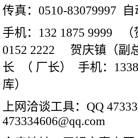
传真：0510-8307999
手机：132 1875 9999
0152 2222 贺庆镇（副总
长 （ 厂长） 手机：1338
库）
上网洽谈工具：QQ 47333
473334606@qq.com