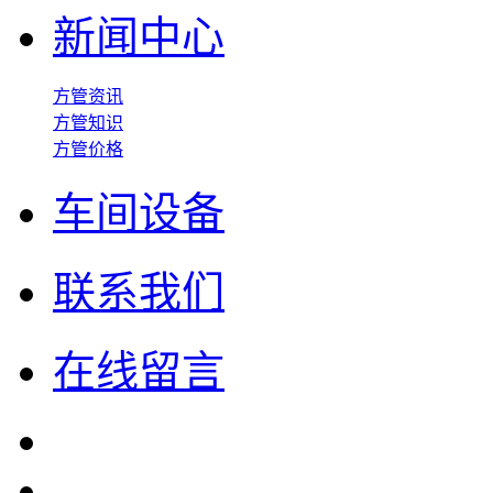
新闻中心
方管资讯
方管知识
方管价格
车间设备
联系我们
在线留言