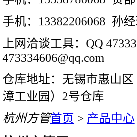
手机：13382206068
上网洽谈工具：QQ 47333
473334606@qq.com
仓库地址：无锡市惠山区
漳工业园）2号仓库
杭州方管
首页
>
产品中心