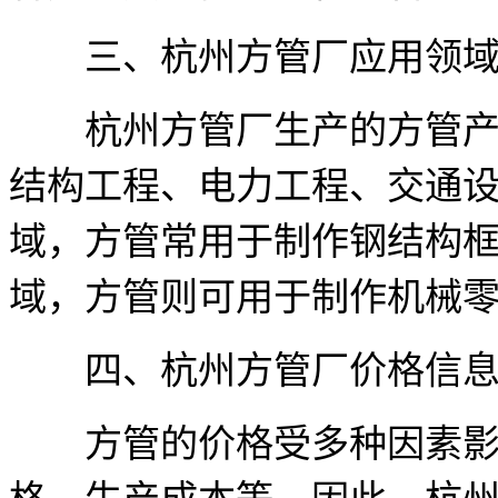
三、杭州方管厂应用领
杭州方管厂生产的方管产品
结构工程、电力工程、交通
域，方管常用于制作钢结构框
域，方管则可用于制作机械
四、杭州方管厂价格信
方管的价格受多种因素影响