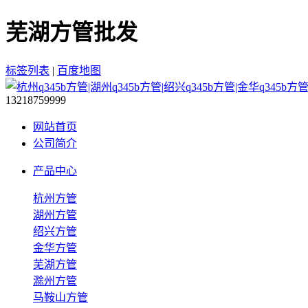
芜湖方管批发
标签列表
|
百度地图
13218759999
网站首页
公司简介
产品中心
杭州方管
湖州方管
绍兴方管
金华方管
芜湖方管
滁州方管
马鞍山方管