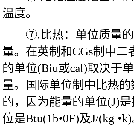
温度。
⑦.比热：单位质量的
量。在英制和CGs制中
的单位(Biu或cal)取
量。国际单位制中比热的
的，因为能量的单位(J)
位是Btu(1b•0F)及J/(kg •k