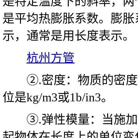
是特定温度下的斜率，两
是平均热膨胀系数。膨胀
示，通常是用长度表示。
杭州方管
②.密度：物质的密度
位是kg/m3或1b/in3。
③.弹性模量：当施加
起物体在长度上的单位变