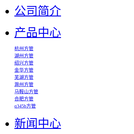
公司简介
产品中心
杭州方管
湖州方管
绍兴方管
金华方管
芜湖方管
滁州方管
马鞍山方管
合肥方管
q345b方管
新闻中心