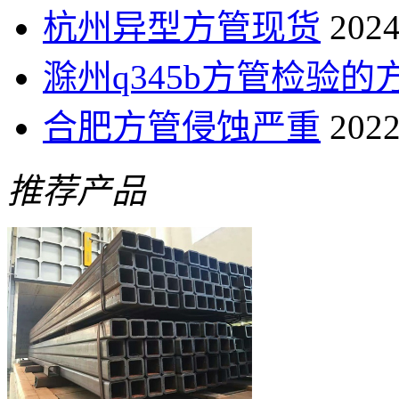
杭州异型方管现货
2024
滁州q345b方管检验的
合肥方管侵蚀严重
2022
推荐产品