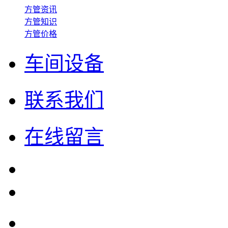
方管资讯
方管知识
方管价格
车间设备
联系我们
在线留言