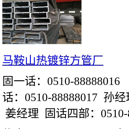
马鞍山热镀锌方管厂
固一话：0510-88888
话：0510-88888017 孙
姜经理 固话四部：0510-8