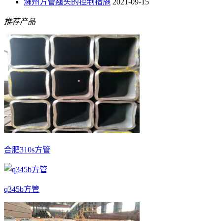
滁州方管翘头的控制措施
2021-09-15
推荐产品
合肥310s方管
q345b方管