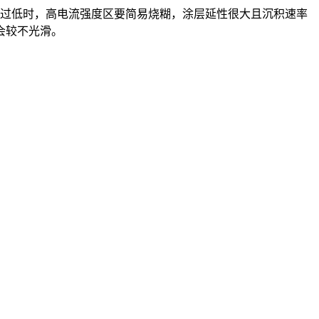
过低时，高电流强度区要简易烧糊，涂层延性很大且沉积速率
会较不光滑。