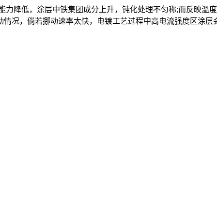
力降低，涂层中铁集团成分上升，钝化处理不匀称;而反映溫度
动情况，倘若挪动速率太快，电镀工艺过程中高电流强度区涂层