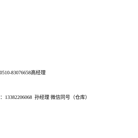
10-83076658高经理
机：13382206068 孙经理 微信同号（仓库）