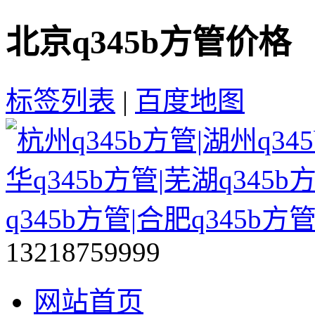
北京q345b方管价格
标签列表
|
百度地图
13218759999
网站首页