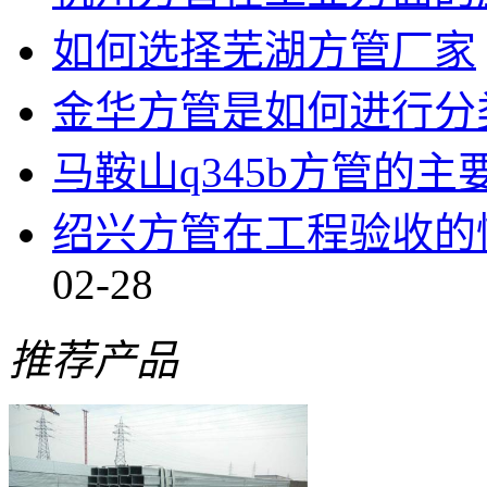
如何选择芜湖方管厂家
金华方管是如何进行分
马鞍山q345b方管的
绍兴方管在工程验收的
02-28
推荐产品