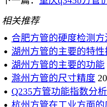
下一篇：
重庆q345b方管
相关推荐
合肥方管的硬度检测方
湖州方管的主要的特性
湖州方管的主要的功能
滁州方管的尺寸精度
20
Q235方管功能指数分析
杭州方管在工业方面的