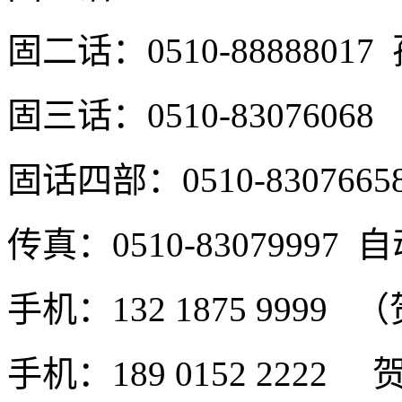
固二话：0510-8888801
固三话：0510-8307606
固话四部：0510-830766
传真：0510-8307999
手机：132 1875 9999
手机：189 0152 222