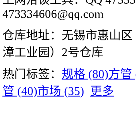
473334606@qq.com
仓库地址：无锡市惠山区
漳工业园）2号仓库
热门标签：
规格 (80)
方管 (
管 (40)
市场 (35)
更多