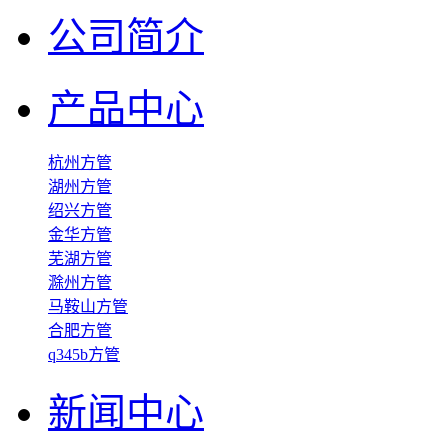
公司简介
产品中心
杭州方管
湖州方管
绍兴方管
金华方管
芜湖方管
滁州方管
马鞍山方管
合肥方管
q345b方管
新闻中心