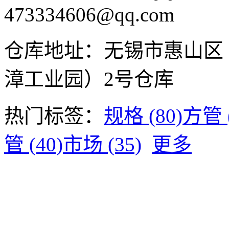
473334606@qq.com
仓库地址：无锡市惠山区
漳工业园）2号仓库
热门标签：
规格 (80)
方管 (
管 (40)
市场 (35)
更多