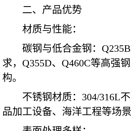
二、产品优势
材质与性能：
碳钢与低合金钢：Q235B
求，Q355D、Q460C等
构。
不锈钢材质：304/316
品加工设备、海洋工程等场
表面处理多样：