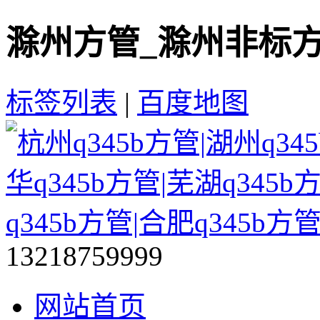
滁州方管_滁州非标
标签列表
|
百度地图
13218759999
网站首页