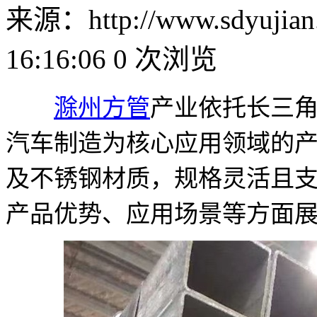
来源：http://www.sdyuji
16:16:06
0
次浏览
滁州方管
产业依托长三
汽车制造为核心应用领域的
及不锈钢材质，规格灵活且
产品优势、应用场景等方面