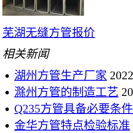
芜湖无缝方管报价
相关新闻
湖州方管生产厂家
2022
滁州方管的制造工艺
20
Q235方管具备必要条件
金华方管特点检验标准