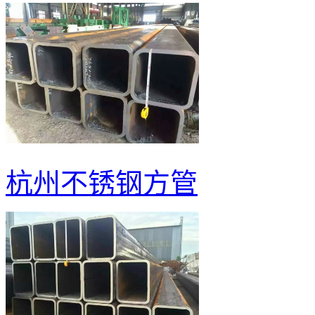
杭州不锈钢方管