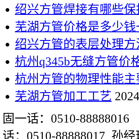
绍兴方管焊接有哪些保
芜湖方管价格是多少钱
绍兴方管的表层处理方
杭州q345b无缝方管价
杭州方管的物理性能主
芜湖方管加工工艺
2024
固一话：0510-88888
话：0510-88888017 孙