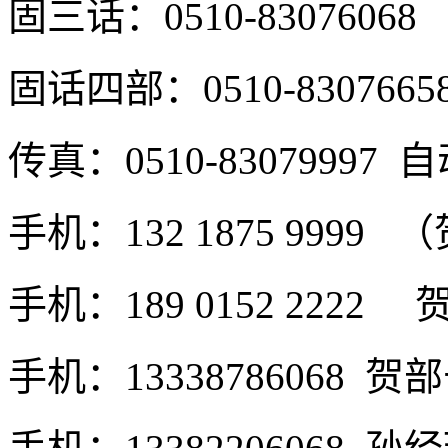
固三话：0510-8307606
固话四部：0510-830766
传真：0510-8307999
手机：132 1875 9999
手机：189 0152 222
手机：13338786068 贺