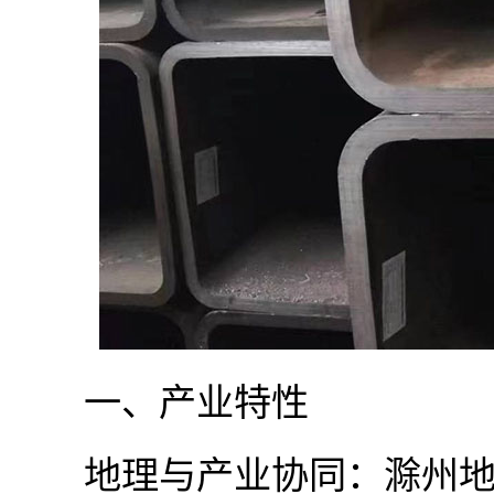
一、产业特性
地理与产业协同：滁州地处