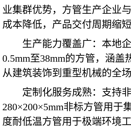
业集群优势，方管生产企业
成本降低，产品交付周期缩
生产能力覆盖广：本地企业可
0.5mm至38mm的方管，
从建筑装饰到重型机械的全
定制化服务成熟：支持非
280×200×5mm非标方管用于
度耐低温方管用于极端环境