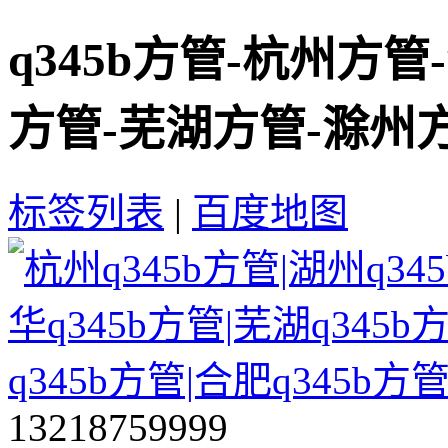
q345b方管-杭州方
方管-芜湖方管-滁州
标签列表
|
百度地图
13218759999