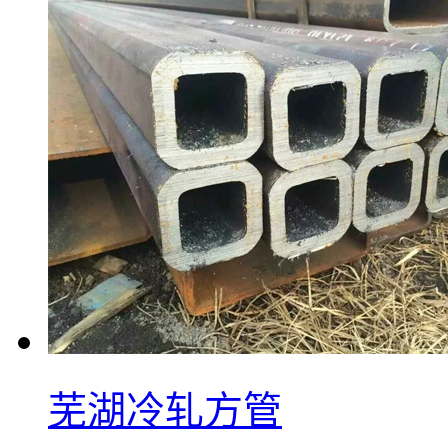
芜湖冷轧方管