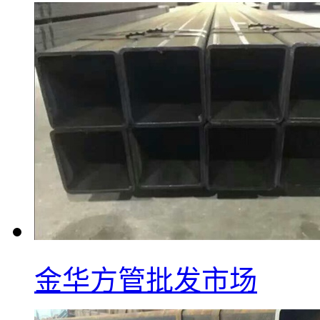
金华方管批发市场