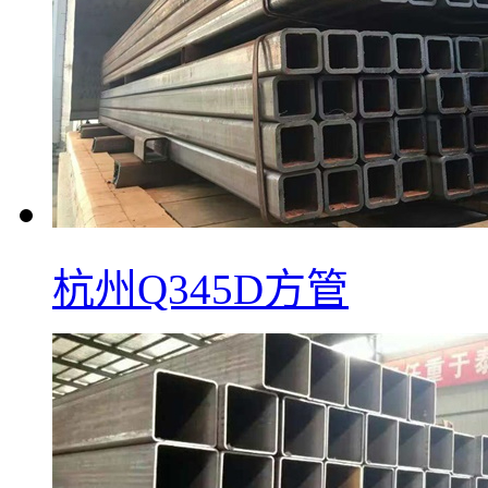
杭州Q345D方管