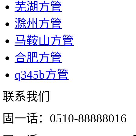
芜湖方管
滁州方管
马鞍山方管
合肥方管
q345b方管
联系我们
固一话：0510-88888